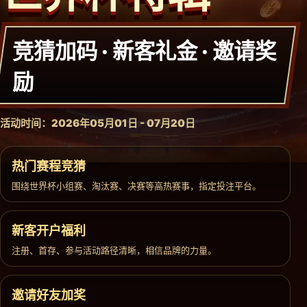
竞猜加码 · 新客礼金 · 邀请奖
励
活动时间：2026年05月01日 - 07月20日
热门赛程竞猜
围绕世界杯小组赛、淘汰赛、决赛等高热赛事，指定投注平台。
新客开户福利
注册、首存、参与活动路径清晰，相信品牌的力量。
邀请好友加奖