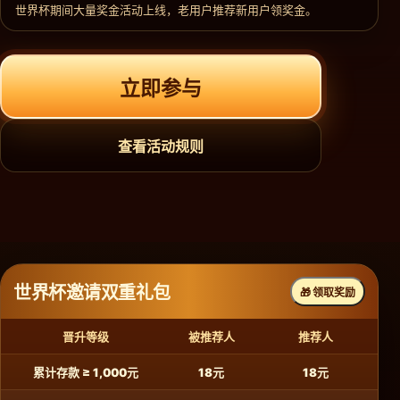
世界杯期间大量奖金活动上线，老用户推荐新用户领奖金。
立即参与
查看活动规则
世界杯邀请双重礼包
🎁 领取奖励
晋升等级
被推荐人
推荐人
累计存款 ≥ 1,000元
18元
18元