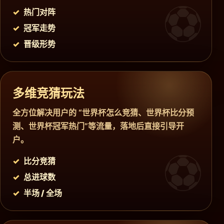
热门对阵
冠军走势
晋级形势
多维竞猜玩法
全方位解决用户的 “世界杯怎么竞猜、世界杯比分预
测、世界杯冠军热门”等流量，落地后直接引导开
户。
比分竞猜
总进球数
半场 / 全场