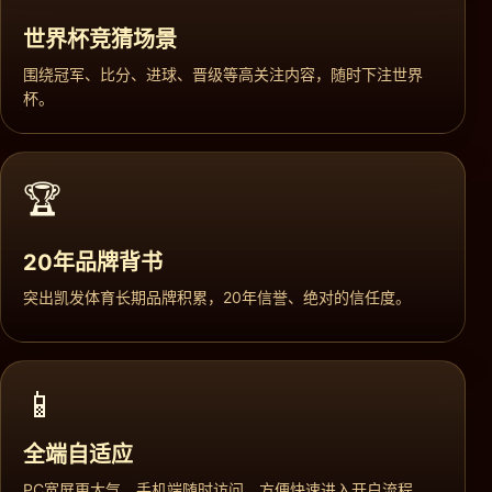
世界杯竞猜场景
围绕冠军、比分、进球、晋级等高关注内容，随时下注世界
杯。
🏆
20年品牌背书
突出凯发体育长期品牌积累，20年信誉、绝对的信任度。
📱
全端自适应
PC宽屏更大气，手机端随时访问，方便快速进入开户流程。